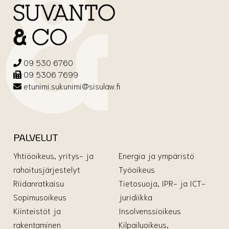
09 530 6760
09 5306 7699
etunimi.sukunimi@sisulaw.fi
PALVELUT
Yhtiöoikeus, yritys- ja
Energia ja ympäristö
rahoitusjärjestelyt
Työoikeus
Riidanratkaisu
Tietosuoja, IPR- ja ICT-
Sopimusoikeus
juridiikka
Kiinteistöt ja
Insolvenssioikeus
rakentaminen
Kilpailuoikeus,