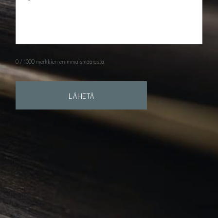
0 / 1000 merkkien enimmäismäärästä