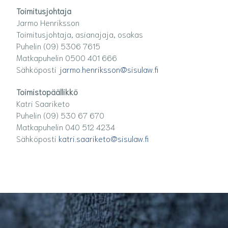
Toimitusjohtaja
Jarmo Henriksson
Toimitusjohtaja, asianajaja, osakas
Puhelin (09) 5306 7615
Matkapuhelin 0500 401 666
Sähköposti
jarmo.henriksson@sisulaw.fi
Toimistopäällikkö
Katri Saariketo
Puhelin (09) 530 67 670
Matkapuhelin 040 512 4234
Sähköposti
katri.saariketo@sisulaw.fi