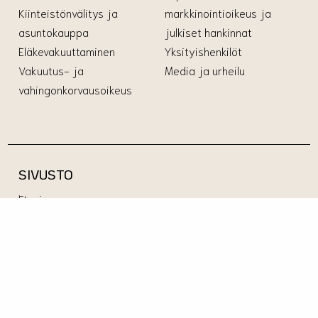
Kiinteistönvälitys ja
markkinointioikeus ja
asuntokauppa
julkiset hankinnat
Eläkevakuuttaminen
Yksityishenkilöt
Vakuutus- ja
Media ja urheilu
vahingonkorvausoikeus
SIVUSTO
Etusivu
Palvelut
Asiantuntijat
Ajankohtaista
Yhteystiedot
Evästeseloste