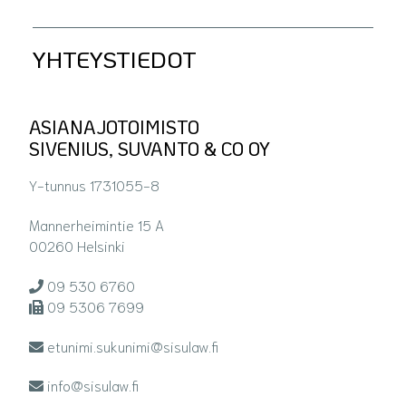
YHTEYSTIEDOT
ASIANAJOTOIMISTO
SIVENIUS, SUVANTO & CO OY
Y-tunnus 1731055-8
Mannerheimintie 15 A
00260 Helsinki
09 530 6760
09 5306 7699
etunimi.sukunimi@sisulaw.fi
info@sisulaw.fi