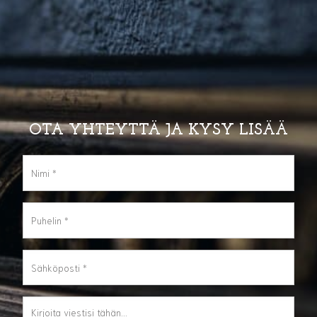
OTA YHTEYTTÄ JA KYSY LISÄÄ
Nimi
*
Puhelin
*
Sähköposti
*
Viesti