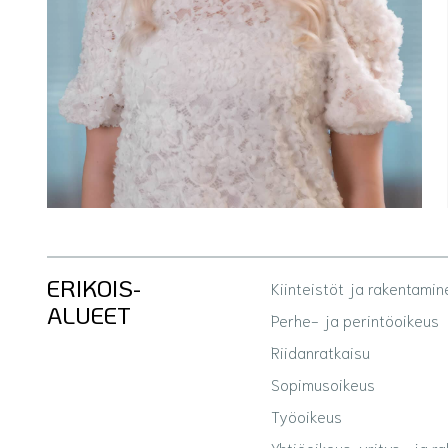
ERIKOIS­
Kiinteistöt ja rakentamin
ALUEET
Perhe- ja perintöoikeus
Riidanratkaisu
Sopimusoikeus
Työoikeus
Yhtiöoikeus, yritys- ja ra