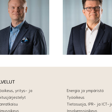
LVELUT
öoikeus, yritys- ja
Energia ja ympäristö
itusjärjestelyt
Työoikeus
danratkaisu
Tietosuoja, IPR- ja ICT-ju
imusoikeus
Insolvenssioikeus