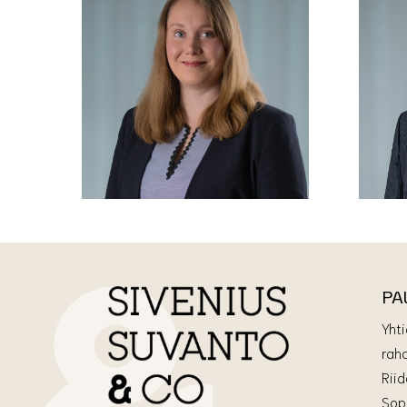
PA
Yhti
raho
Rii
Sop