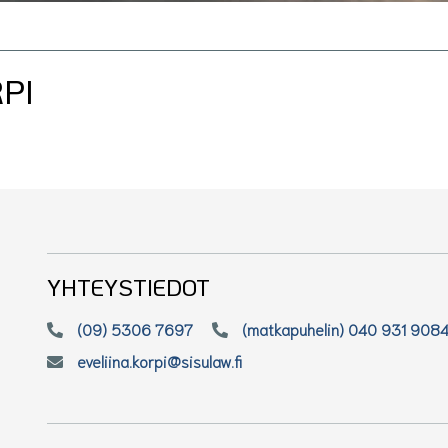
PI
YHTEYSTIEDOT
(09) 5306 7697
(matkapuhelin) 040 931 908
eveliina.korpi@sisulaw.fi