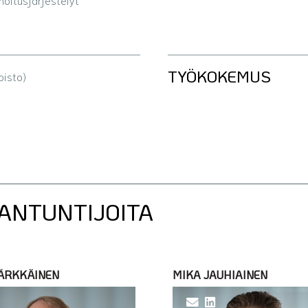
TYÖ­KOKEMUS
pisto)
IANTUNTIJOITA
KÄRKKÄINEN
MIKA JAUHIAINEN