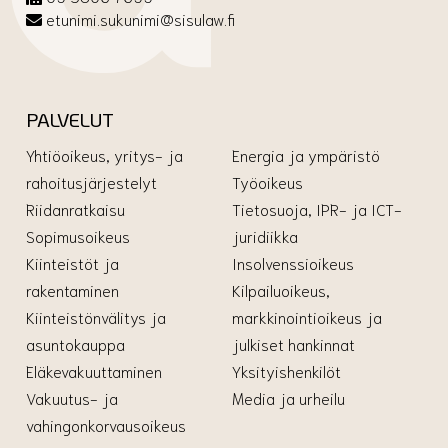
etunimi.sukunimi@sisulaw.fi
PALVELUT
Yhtiöoikeus, yritys- ja
Energia ja ympäristö
rahoitusjärjestelyt
Työoikeus
Riidanratkaisu
Tietosuoja, IPR- ja ICT-
Sopimusoikeus
juridiikka
Kiinteistöt ja
Insolvenssioikeus
rakentaminen
Kilpailuoikeus,
Kiinteistönvälitys ja
markkinointioikeus ja
asuntokauppa
julkiset hankinnat
Eläkevakuuttaminen
Yksityishenkilöt
Vakuutus- ja
Media ja urheilu
vahingonkorvausoikeus