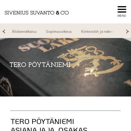
MENU
yt
Riidanratkaisu
Sopimusoikeus
Kiinteistöt ja rakentaminen
TERO PÖYTÄNIEMI
TERO PÖYTÄNIEMI
ASIANAJAJA, OSAKAS