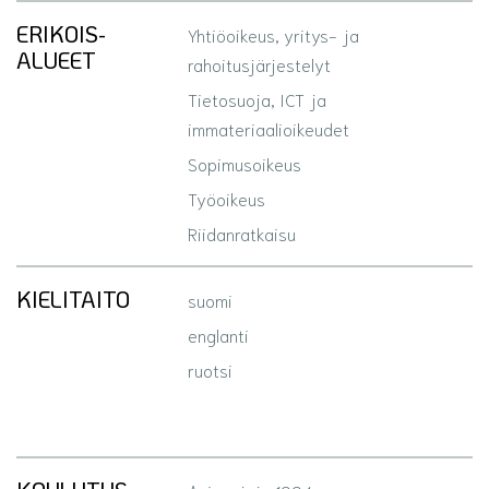
ERIKOIS­
Yhtiöoikeus, yritys- ja
ALUEET
rahoitusjärjestelyt
Tietosuoja, ICT ja
immateriaalioikeudet
Sopimusoikeus
Työoikeus
Riidanratkaisu
KIELITAITO
suomi
englanti
ruotsi