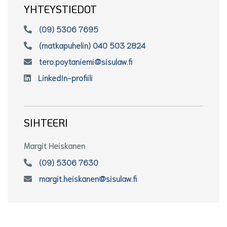
YHTEYSTIEDOT
(09) 5306 7695
(matkapuhelin) 040 503 2824
tero.poytaniemi@sisulaw.fi
LinkedIn-profiili
SIHTEERI
Margit Heiskanen
(09) 5306 7630
margit.heiskanen@sisulaw.fi