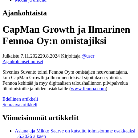
Ajankohtaista
CapMan Growth ja Ilmarinen
Fennoa Oy:n omistajiksi
Julkaistu
7.11.2022
29.8.2024
Kirjoittaja
@user
Ajankohtaiset uutiset
Sivenius Suvanto toimi Fennoa Oy:n omistajien neuvonantajana,
kun CapMan Growth ja Ilmarinen tekivät sijoituksen yhtiöön.
Fennoa kehittää ja myy digitaalisen taloushallinnon pilvipalvelua
tilitoimistoille ja niiden asiakkaille (
www.fennoa.com
).
Artikkelien
Edellinen artikkeli
Seuraava artikkeli
selaus
Viimeisimmät artikkelit
Asianajaja Mikko Saarve on kutsuttu toimistomme osakkaaksi
1.6.2026 alkaen