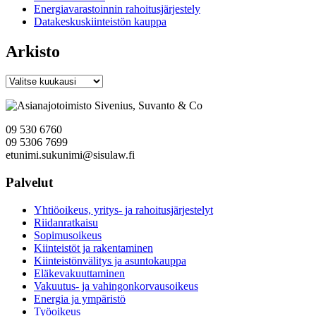
Energiavarastoinnin rahoitusjärjestely
Datakeskuskiinteistön kauppa
Arkisto
Arkisto
09 530 6760
09 5306 7699
etunimi.sukunimi@sisulaw.fi
Palvelut
Yhtiöoikeus, yritys- ja rahoitusjärjestelyt
Riidanratkaisu
Sopimusoikeus
Kiinteistöt ja rakentaminen
Kiinteistönvälitys ja asuntokauppa
Eläkevakuuttaminen
Vakuutus- ja vahingonkorvausoikeus
Energia ja ympäristö
Työoikeus