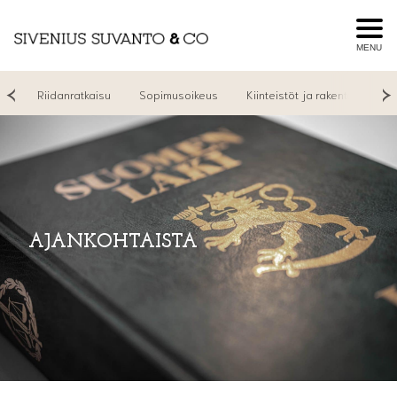
MENU
yt
Riidanratkaisu
Sopimusoikeus
Kiinteistöt ja rakentaminen
AJANKOHTAISTA