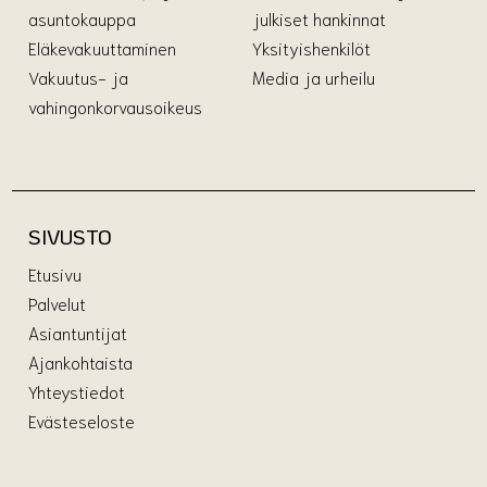
asuntokauppa
julkiset hankinnat
Eläkevakuuttaminen
Yksityishenkilöt
Vakuutus- ja
Media ja urheilu
vahingonkorvausoikeus
SIVUSTO
Etusivu
Palvelut
Asiantuntijat
Ajankohtaista
Yhteystiedot
Evästeseloste