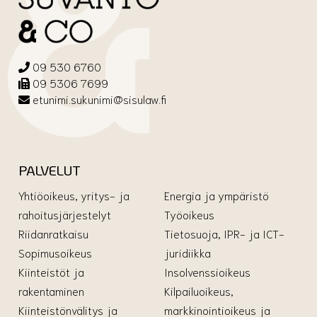
09 530 6760
09 5306 7699
etunimi.sukunimi@sisulaw.fi
PALVELUT
Yhtiöoikeus, yritys- ja
Energia ja ympäristö
rahoitusjärjestelyt
Työoikeus
Riidanratkaisu
Tietosuoja, IPR- ja ICT-
Sopimusoikeus
juridiikka
Kiinteistöt ja
Insolvenssioikeus
rakentaminen
Kilpailuoikeus,
Kiinteistönvälitys ja
markkinointioikeus ja