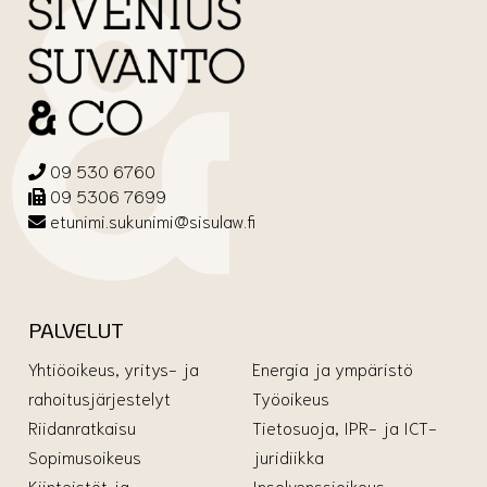
09 530 6760
09 5306 7699
etunimi.sukunimi@sisulaw.fi
PALVELUT
Yhtiöoikeus, yritys- ja
Energia ja ympäristö
rahoitusjärjestelyt
Työoikeus
Riidanratkaisu
Tietosuoja, IPR- ja ICT-
Sopimusoikeus
juridiikka
Kiinteistöt ja
Insolvenssioikeus