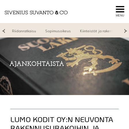
MENU
yt
Riidanratkaisu
Sopimusoikeus
Kiinteistöt ja rakentaminen
AJANKOHTAISTA
LUMO KODIT OY:N NEUVONTA
RAKENNUSURAKOIHIN JA