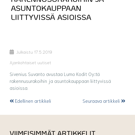
ASUNTOKAUPPAAN
LIITTYVISSÄ ASIOISSA
Julkaistu
17.5.2019
Ajankohtaiset uutiset
Sivenius Suvanto avustaa Lumo Kodit Oy:tä
rakennusurakoihin ja asuntokauppaan liittyvissä
asioissa.
Edellinen artikkeli
Seuraava artikkeli
VIIMEISIMMÄT ARTIKKELIT