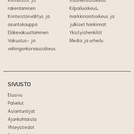
rakentaminen
Kilpailuoikeus,
Kiinteistönvälitys ja
markkinointioikeus ja
asuntokauppa
julkiset hankinnat
Eläkevakuuttaminen
Yksityishenkilöt
Vakuutus- ja
Media ja urheilu
vahingonkorvausoikeus
SIVUSTO
Etusivu
Palvelut
Asiantuntijat
Ajankohtaista
Yhteystiedot