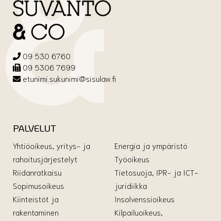
09 530 6760
09 5306 7699
etunimi.sukunimi@sisulaw.fi
PALVELUT
Yhtiöoikeus, yritys- ja
Energia ja ympäristö
rahoitusjärjestelyt
Työoikeus
Riidanratkaisu
Tietosuoja, IPR- ja ICT-
Sopimusoikeus
juridiikka
Kiinteistöt ja
Insolvenssioikeus
rakentaminen
Kilpailuoikeus,