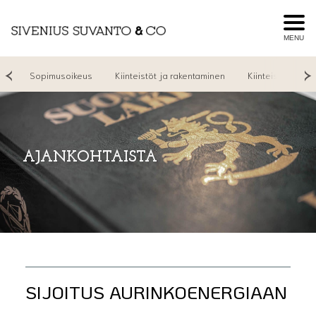
MENU
su
Sopimusoikeus
Kiinteistöt ja rakentaminen
Kiinteistönvälit
AJANKOHTAISTA
SIJOITUS AURINKOENERGIAAN