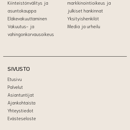
Kiinteistönvälitys ja
markkinointioikeus ja
asuntokauppa
julkiset hankinnat
Eläkevakuuttaminen
Yksityishenkilöt
Vakuutus- ja
Media ja urheilu
vahingonkorvausoikeus
SIVUSTO
Etusivu
Palvelut
Asiantuntijat
Ajankohtaista
Yhteystiedot
Evästeseloste