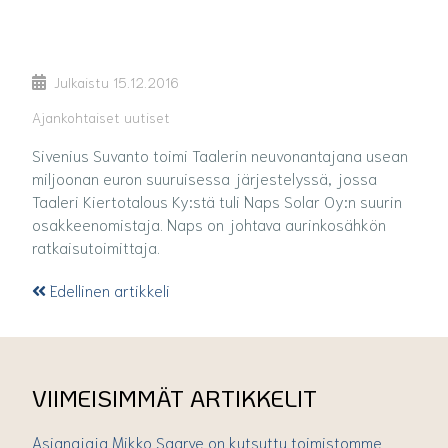
Julkaistu
15.12.2016
Ajankohtaiset uutiset
Sivenius Suvanto toimi Taalerin neuvonantajana usean
miljoonan euron suuruisessa järjestelyssä, jossa
Taaleri Kiertotalous Ky:stä tuli Naps Solar Oy:n suurin
osakkeenomistaja. Naps on johtava aurinkosähkön
ratkaisutoimittaja.
Edellinen artikkeli
VIIMEISIMMÄT ARTIKKELIT
Asianajaja Mikko Saarve on kutsuttu toimistomme