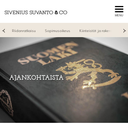
MENU
yt
Riidanratkaisu
Sopimusoikeus
Kiinteistöt ja rakentaminen
AJANKOHTAISTA