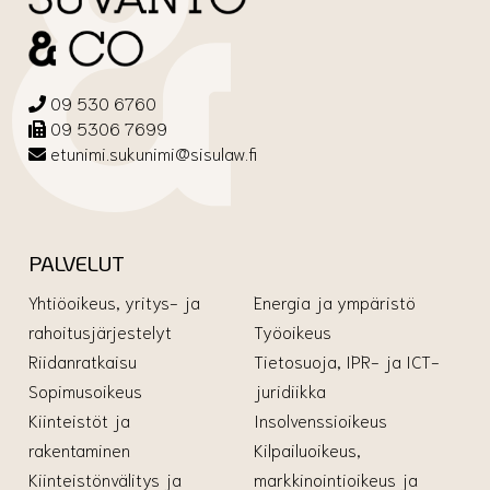
09 530 6760
09 5306 7699
etunimi.sukunimi@sisulaw.fi
PALVELUT
Yhtiöoikeus, yritys- ja
Energia ja ympäristö
rahoitusjärjestelyt
Työoikeus
Riidanratkaisu
Tietosuoja, IPR- ja ICT-
Sopimusoikeus
juridiikka
Kiinteistöt ja
Insolvenssioikeus
rakentaminen
Kilpailuoikeus,
Kiinteistönvälitys ja
markkinointioikeus ja