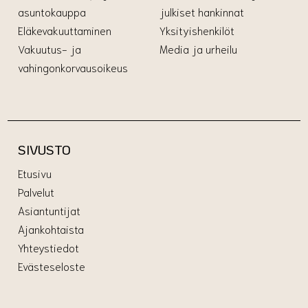
asuntokauppa
julkiset hankinnat
Eläkevakuuttaminen
Yksityishenkilöt
Vakuutus- ja
Media ja urheilu
vahingonkorvausoikeus
SIVUSTO
Etusivu
Palvelut
Asiantuntijat
Ajankohtaista
Yhteystiedot
Evästeseloste